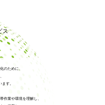
ビス
化のために、
、
います。
帯作業や環境を理解し、