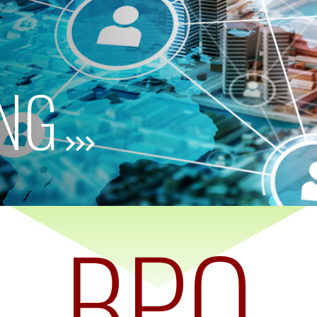
NG
BPO